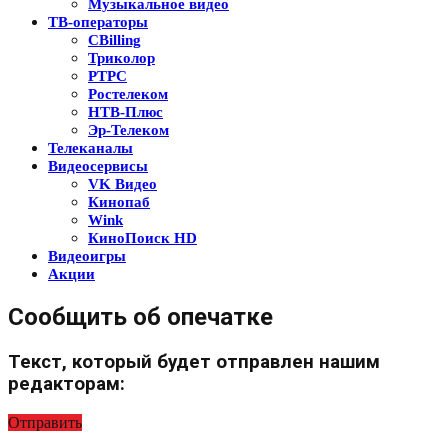
Музыкальное видео
ТВ-операторы
CBilling
Триколор
РТРС
Ростелеком
НТВ-Плюс
Эр-Телеком
Телеканалы
Видеосервисы
VK Видео
Кинопаб
Wink
КиноПоиск HD
Видеоигры
Акции
Сообщить об опечатке
Текст, который будет отправлен нашим
редакторам:
Отправить