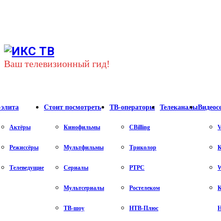
Youtube
Vk
Telegram
Ваш телевизионный гид!
-элита
Стоит посмотреть
ТВ-операторы
Телеканалы
Видеос
Актёры
Кинофильмы
CBilling
V
Режиссёры
Мультфильмы
Триколор
К
Телеведущие
Сериалы
РТРС
Мультсериалы
Ростелеком
К
ТВ-шоу
НТВ-Плюс