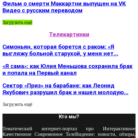
Фильм о смерти Маккартни выпущен на VK
Видео с русским переводом
Загрузить ещё
Телекартинки
Симоньян, которая борется с раком: «Я
выгляжу больной старухой, у меня нет...
«Я сама»: как Юлия Меньшова сохранила брак
и попала на Первый канал
Сектор «Приз» на барабане: как Леонид
Якубович разрушил брак и нашел молодую...
Загрузить ещё
Кто мы?
Тематический интернет-портал про Интерактивное
Качественное Современное ТелеВидение: новости, обзоры,