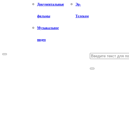
Документальные
Эр-
фильмы
Телеком
Музыкальное
видео
Search
Primary
Menu
for:
Search