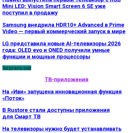
Mini LED: Vision Smart Screen 6 SE уже
поступил в продажу
Samsung внедрила HDR10+ Advanced в Prime
Video — первый коммерческий запуск в мире
LG представила новые AI-телевизоры 2026
года: OLED evo и QNED получили умные
функции и мощные процессоры
Загрузить ещё
ТВ-приложения
На «Иви» запущена инновационная функция
«Поток»
В Rustore стали доступны приложения
для Смарт ТВ
На телевизоры нужно будет устанавливать