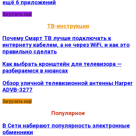
ещё 6 приложений
Загрузить ещё
ТВ-инструкции
Почему Смарт ТВ лучше подключать к
интернету кабелем, а не через WiFi, и как это
правильно сделать
Как выбрать кронштейн для телевизора —
разбираемся в нюансах
Обзор уличной телевизионной антенны Harper
ADVB-3277
Загрузить ещё
Популярное
В Сети набирают популярность электронные
обменники