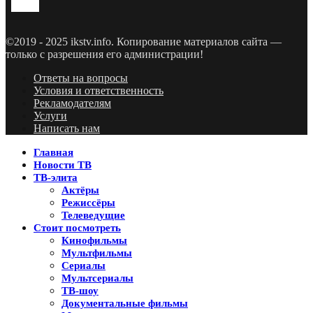
©2019 - 2025 ikstv.info. Копирование материалов сайта —
только с разрешения его администрации!
Ответы на вопросы
Условия и ответственность
Рекламодателям
Услуги
Написать нам
Главная
Новости ТВ
ТВ-элита
Актёры
Режиссёры
Телеведущие
Стоит посмотреть
Кинофильмы
Мультфильмы
Сериалы
Мультсериалы
ТВ-шоу
Документальные фильмы