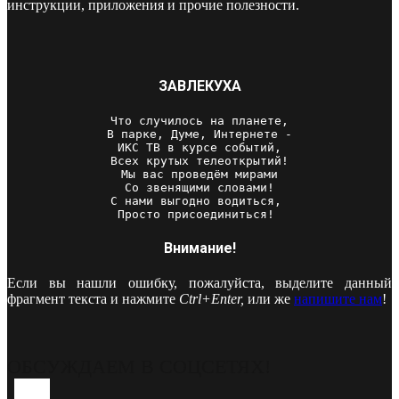
инструкции, приложения и прочие полезности.
ЗАВЛЕКУХА
Что случилось на планете,

В парке, Думе, Интернете -

ИКС ТВ в курсе событий,

Всех крутых телеоткрытий!

Мы вас проведём мирами

Со звенящими словами!

С нами выгодно водиться, 

Просто присоединиться! 
Внимание!
Если вы нашли ошибку, пожалуйста, выделите данный
фрагмент текста и нажмите
Ctrl+Enter,
или же
напишите нам
!
ОБСУЖДАЕМ В СОЦСЕТЯХ!
Youtube
Vk
Telegram