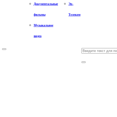
Документальные
Эр-
фильмы
Телеком
Музыкальное
видео
Search
Primary
Menu
for:
Search