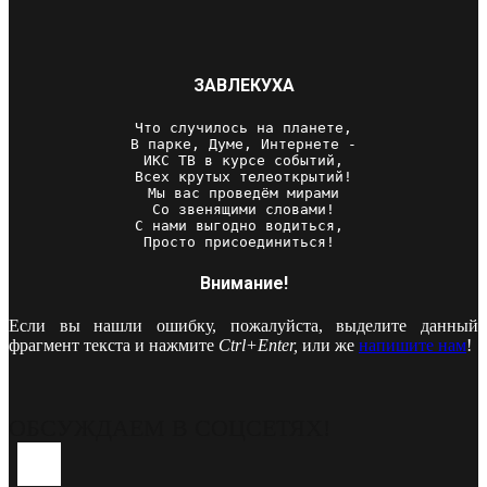
ЗАВЛЕКУХА
Что случилось на планете,

В парке, Думе, Интернете -

ИКС ТВ в курсе событий,

Всех крутых телеоткрытий!

Мы вас проведём мирами

Со звенящими словами!

С нами выгодно водиться, 

Просто присоединиться! 
Внимание!
Если вы нашли ошибку, пожалуйста, выделите данный
фрагмент текста и нажмите
Ctrl+Enter,
или же
напишите нам
!
ОБСУЖДАЕМ В СОЦСЕТЯХ!
Youtube
Vk
Telegram