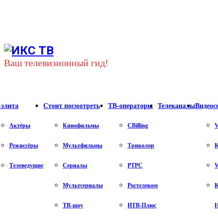
Youtube
Vk
Telegram
Ваш телевизионный гид!
-элита
Стоит посмотреть
ТВ-операторы
Телеканалы
Видеос
Актёры
Кинофильмы
CBilling
V
Режиссёры
Мультфильмы
Триколор
К
Телеведущие
Сериалы
РТРС
Мультсериалы
Ростелеком
К
ТВ-шоу
НТВ-Плюс