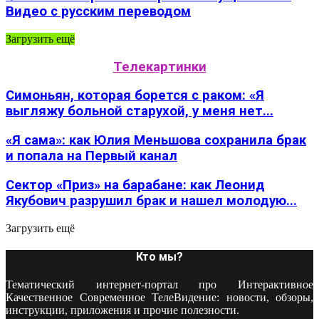
Видео с русским переводом
Загрузить ещё
Телекартинки
Симоньян, которая борется с раком: «Я
выгляжу больной старухой, у меня нет...
«Я сама»: как Юлия Меньшова сохранила брак
и попала на Первый канал
Сектор «Приз» на барабане: как Леонид
Якубович разрушил брак и нашел молодую...
Загрузить ещё
Кто мы?
Тематический интернет-портал про Интерактивное
Качественное Современное ТелеВидение: новости, обзоры,
инструкции, приложения и прочие полезности.