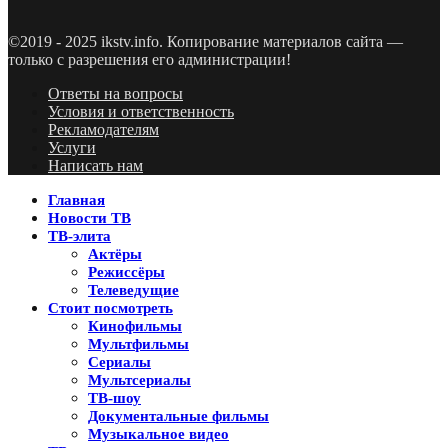
©2019 - 2025 ikstv.info. Копирование материалов сайта —
только с разрешения его администрации!
Ответы на вопросы
Условия и ответственность
Рекламодателям
Услуги
Написать нам
Главная
Новости ТВ
ТВ-элита
Актёры
Режиссёры
Телеведущие
Стоит посмотреть
Кинофильмы
Мультфильмы
Сериалы
Мультсериалы
ТВ-шоу
Документальные фильмы
Музыкальное видео