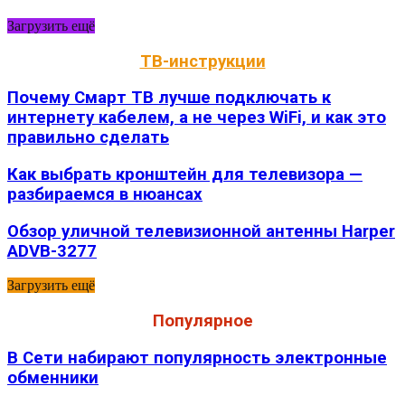
Загрузить ещё
ТВ-инструкции
Почему Смарт ТВ лучше подключать к
интернету кабелем, а не через WiFi, и как это
правильно сделать
Как выбрать кронштейн для телевизора —
разбираемся в нюансах
Обзор уличной телевизионной антенны Harper
ADVB-3277
Загрузить ещё
Популярное
В Сети набирают популярность электронные
обменники