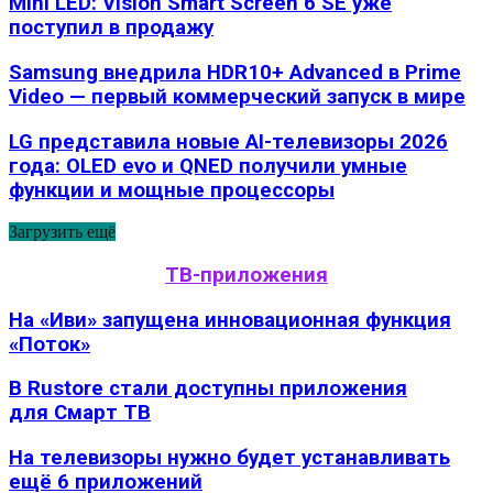
Mini LED: Vision Smart Screen 6 SE уже
поступил в продажу
Samsung внедрила HDR10+ Advanced в Prime
Video — первый коммерческий запуск в мире
LG представила новые AI-телевизоры 2026
года: OLED evo и QNED получили умные
функции и мощные процессоры
Загрузить ещё
ТВ-приложения
На «Иви» запущена инновационная функция
«Поток»
В Rustore стали доступны приложения
для Смарт ТВ
На телевизоры нужно будет устанавливать
ещё 6 приложений