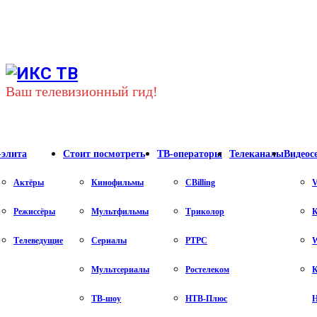
Youtube
Vk
Telegram
Ваш телевизионный гид!
-элита
Стоит посмотреть
ТВ-операторы
Телеканалы
Видеос
Актёры
Кинофильмы
CBilling
V
Режиссёры
Мультфильмы
Триколор
К
Телеведущие
Сериалы
РТРС
Мультсериалы
Ростелеком
К
ТВ-шоу
НТВ-Плюс