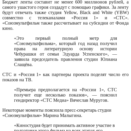
Бюджет ленты составит не менее 600 миллионов рублей, а
самого ушастого героя создадут с помощью графики. За ленту
будут отвечать также студия Yellow, Black and White (YBW)
совместно с телеканалами «Россия 1» и «СТС».
«Союзмультфильм также рассчитывает на субсидии от Фонда
кино.
«Это первый полный метр для
«Союзмультфильма», который год назад получил
права на литературную основу истории
Чебурашки от семьи Эдуарда Успенского», —
заявила председатель правления студии Юлиана
Слащёва.
СТС и «Россия 1» как партнеры проекта поделят число его
показов на ТВ.
«Премьера предполагается на «России 1», СТС
получит еще несколько показов», — пояснил
гендиректор «СТС Медиа» Вячеслав Муругов.
Некоторые моменты пояснила пресс-секретарь студии
«Союзмультфильм» Марина Малыгина.
«Киностудия будет принимать активное участие в
подготовке этого фильма на всех этапах его