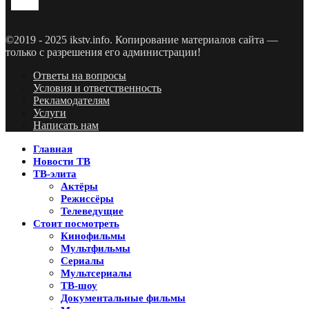
©2019 - 2025 ikstv.info. Копирование материалов сайта —
только с разрешения его администрации!
Ответы на вопросы
Условия и ответственность
Рекламодателям
Услуги
Написать нам
Главная
Новости ТВ
ТВ-элита
Актёры
Режиссёры
Телеведущие
Стоит посмотреть
Кинофильмы
Мультфильмы
Сериалы
Мультсериалы
ТВ-шоу
Документальные фильмы