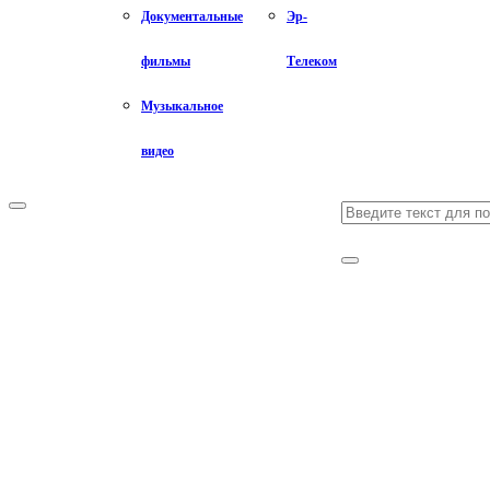
Документальные
Эр-
фильмы
Телеком
Музыкальное
видео
Search
Primary
Menu
for:
Search