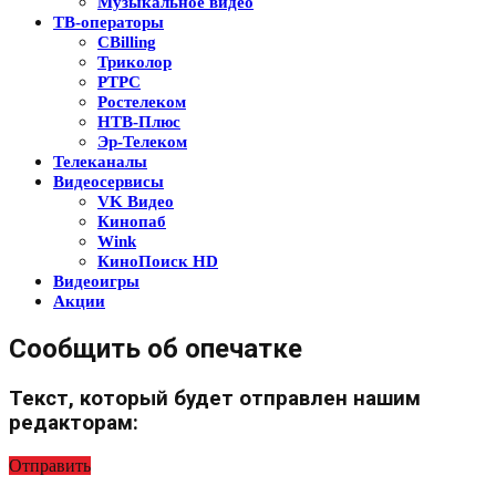
Музыкальное видео
ТВ-операторы
CBilling
Триколор
РТРС
Ростелеком
НТВ-Плюс
Эр-Телеком
Телеканалы
Видеосервисы
VK Видео
Кинопаб
Wink
КиноПоиск HD
Видеоигры
Акции
Сообщить об опечатке
Текст, который будет отправлен нашим
редакторам:
Отправить