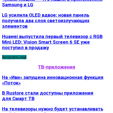
Samsung и LG
LG усилила OLED вдвое: новая панель
получила два слоя светоизлучающих
элементов
Huawei выпустила первый телевизор с RGB
Mini LED: Vision Smart Screen 6 SE уже
поступил в продажу
Загрузить ещё
ТВ-приложения
На «Иви» запущена инновационная функция
«Поток»
В Rustore стали доступны приложения
для Смарт ТВ
На телевизоры нужно будет устанавливать