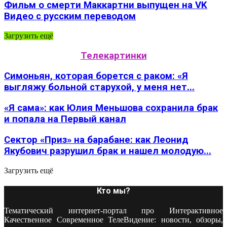
Фильм о смерти Маккартни выпущен на VK
Видео с русским переводом
Загрузить ещё
Телекартинки
Симоньян, которая борется с раком: «Я
выгляжу больной старухой, у меня нет...
«Я сама»: как Юлия Меньшова сохранила брак
и попала на Первый канал
Сектор «Приз» на барабане: как Леонид
Якубович разрушил брак и нашел молодую...
Загрузить ещё
Кто мы?
Тематический интернет-портал про Интерактивное
Качественное Современное ТелеВидение: новости, обзоры,