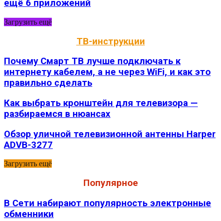
ещё 6 приложений
Загрузить ещё
ТВ-инструкции
Почему Смарт ТВ лучше подключать к
интернету кабелем, а не через WiFi, и как это
правильно сделать
Как выбрать кронштейн для телевизора —
разбираемся в нюансах
Обзор уличной телевизионной антенны Harper
ADVB-3277
Загрузить ещё
Популярное
В Сети набирают популярность электронные
обменники