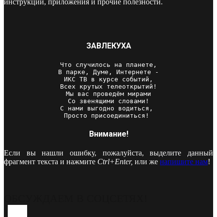
инструкции, приложения и прочие полезности.
ЗАВЛЕКУХА
Что случилось на планете,

В парке, Думе, Интернете -

ИКС ТВ в курсе событий,

Всех крутых телеоткрытий!

Мы вас проведём мирами

Со звенящими словами!

С нами выгодно водиться, 

Просто присоединиться! 
Внимание!
Если вы нашли ошибку, пожалуйста, выделите данный
фрагмент текста и нажмите
Ctrl+Enter,
или же
напишите нам
!
ОБСУЖДАЕМ В СОЦСЕТЯХ!
Youtube
Vk
Telegram