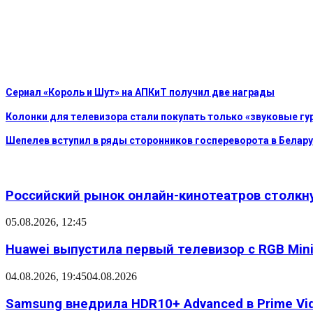
Сериал «Король и Шут» на АПКиТ получил две награды
Колонки для телевизора стали покупать только «звуковые г
Шепелев вступил в ряды сторонников госпереворота в Белар
Российский рынок онлайн-кинотеатров столкн
05.08.2026, 12:45
Huawei выпустила первый телевизор с RGB Mini L
04.08.2026, 19:45
04.08.2026
Samsung внедрила HDR10+ Advanced в Prime Vid