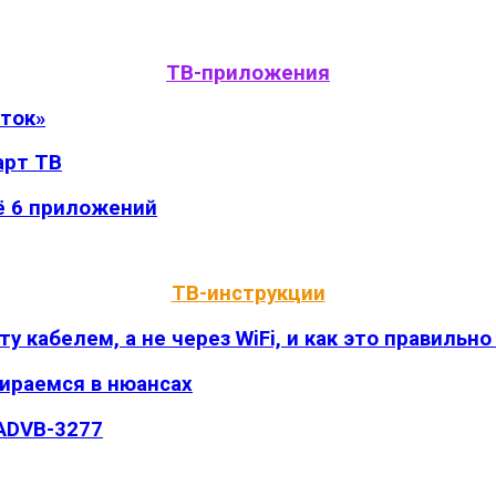
ТВ-приложения
оток»
арт ТВ
ё 6 приложений
ТВ-инструкции
 кабелем, а не через WiFi, и как это правильно
бираемся в нюансах
 ADVB-3277