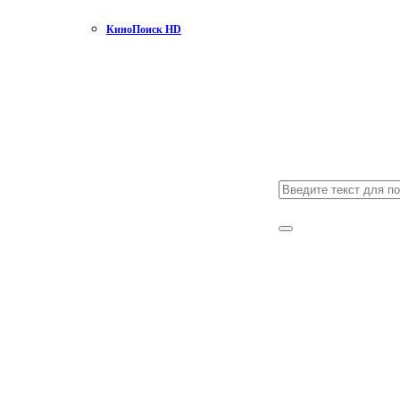
КиноПоиск HD
Search
for:
Search