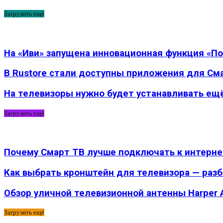
Загрузить ещё
На «Иви» запущена инновационная функция «П
В Rustore стали доступны приложения для См
На телевизоры нужно будет устанавливать ещ
Загрузить ещё
Почему Смарт ТВ лучше подключать к интернету
Как выбрать кронштейн для телевизора — раз
Обзор уличной телевизионной антенны Harper
Загрузить ещё