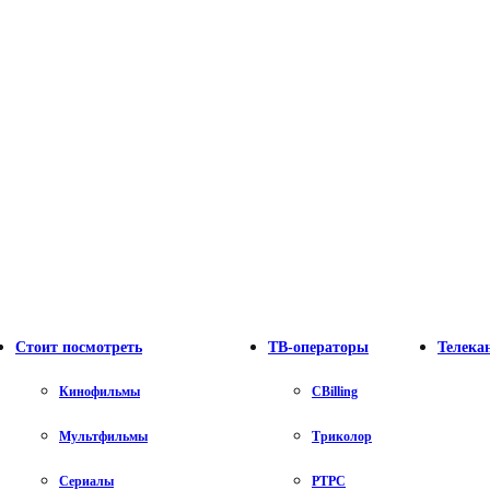
Стоит посмотреть
ТВ-операторы
Телека
Кинофильмы
CBilling
Мультфильмы
Триколор
Сериалы
РТРС