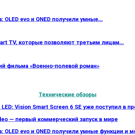
: OLED evo и QNED получили умные...
rt TV, которые позволяют третьим лицам...
рий фильма «Военно-полевой роман»
Технические обзоры
LED: Vision Smart Screen 6 SE уже поступил в п
deo — первый коммерческий запуск в мире
да: OLED evo и QNED получили умные функции и