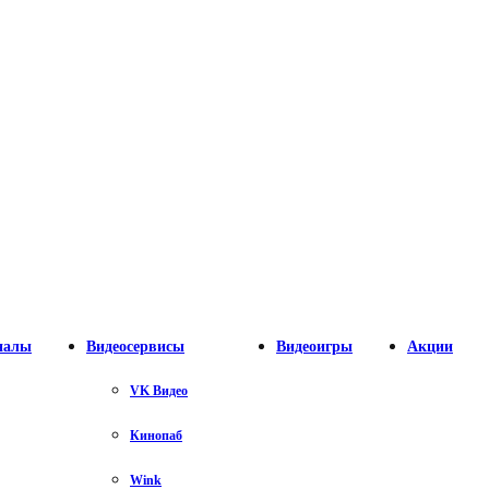
налы
Видеосервисы
Видеоигры
Акции
VK Видео
Кинопаб
Wink