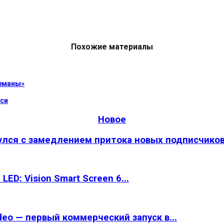
Похожие материалы
урманы»
уси
Новое
улся с замедлением притока новых подписчико
ED: Vision Smart Screen 6...
eo — первый коммерческий запуск в...