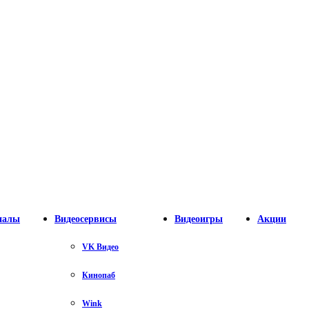
налы
Видеосервисы
Видеоигры
Акции
VK Видео
Кинопаб
Wink