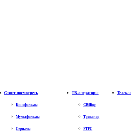
Стоит посмотреть
ТВ-операторы
Телека
Кинофильмы
CBilling
Мультфильмы
Триколор
Сериалы
РТРС