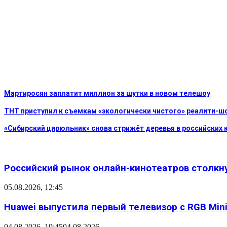
Мартиросян заплатит миллион за шутки в новом телешоу
ТНТ приступил к съемкам «экологически чистого» реалити-шо
«Сибирский цирюльник» снова стрижёт деревья в российских 
Российский рынок онлайн-кинотеатров столкн
05.08.2026, 12:45
Huawei выпустила первый телевизор с RGB Mini L
04.08.2026, 19:45
04.08.2026