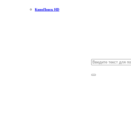
КиноПоиск HD
Search
for:
Search