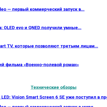
eo — первый коммерческий запуск в...
: OLED evo и QNED получили умные...
rt TV, которые позволяют третьим лицам...
рий фильма «Военно-полевой роман»
Технические обзоры
LED: Vision Smart Screen 6 SE уже поступил в п
deo — первый коммерческий запуск в мире