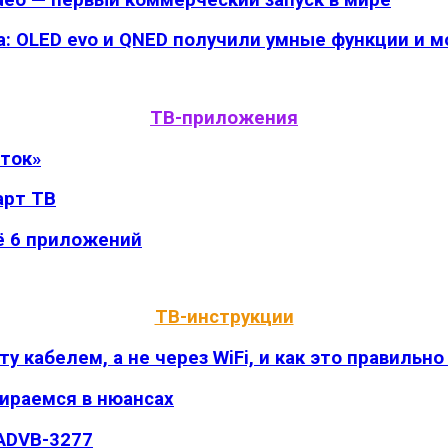
да: OLED evo и QNED получили умные функции и
ТВ-приложения
оток»
арт ТВ
ё 6 приложений
ТВ-инструкции
 кабелем, а не через WiFi, и как это правильно
бираемся в нюансах
 ADVB-3277