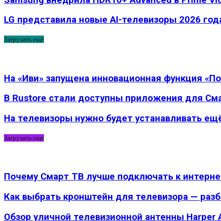
LG представила новые AI-телевизоры 2026 го
Загрузить ещё
На «Иви» запущена инновационная функция «П
В Rustore стали доступны приложения для См
На телевизоры нужно будет устанавливать ещ
Загрузить ещё
Почему Смарт ТВ лучше подключать к интернету
Как выбрать кронштейн для телевизора — раз
Обзор уличной телевизионной антенны Harper