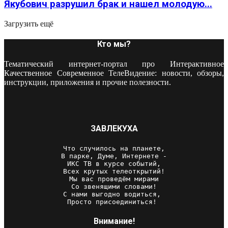
Якубович разрушил брак и нашел молодую...
Загрузить ещё
Кто мы?
Тематический интернет-портал про Интерактивное
Качественное Современное ТелеВидение: новости, обзоры,
инструкции, приложения и прочие полезности.
ЗАВЛЕКУХА
Что случилось на планете,

В парке, Думе, Интернете -

ИКС ТВ в курсе событий,

Всех крутых телеоткрытий!

Мы вас проведём мирами

Со звенящими словами!

С нами выгодно водиться, 

Просто присоединиться! 
Внимание!