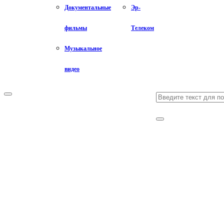
Документальные
Эр-
фильмы
Телеком
Музыкальное
видео
Search
Primary
Menu
for:
Search