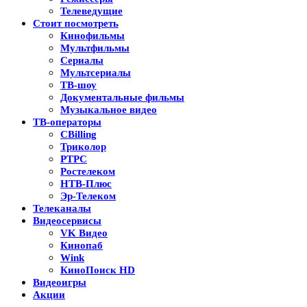
Телеведущие
Стоит посмотреть
Кинофильмы
Мультфильмы
Сериалы
Мультсериалы
ТВ-шоу
Документальные фильмы
Музыкальное видео
ТВ-операторы
CBilling
Триколор
РТРС
Ростелеком
НТВ-Плюс
Эр-Телеком
Телеканалы
Видеосервисы
VK Видео
Кинопаб
Wink
КиноПоиск HD
Видеоигры
Акции