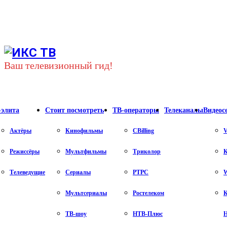
Youtube
Vk
Telegram
Ваш телевизионный гид!
-элита
Стоит посмотреть
ТВ-операторы
Телеканалы
Видеос
Актёры
Кинофильмы
CBilling
V
Режиссёры
Мультфильмы
Триколор
К
Телеведущие
Сериалы
РТРС
Мультсериалы
Ростелеком
К
ТВ-шоу
НТВ-Плюс