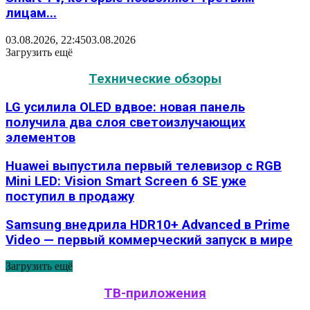
лицам...
03.08.2026, 22:45
03.08.2026
Загрузить ещё
Технические обзоры
LG усилила OLED вдвое: новая панель
получила два слоя светоизлучающих
элементов
Huawei выпустила первый телевизор с RGB
Mini LED: Vision Smart Screen 6 SE уже
поступил в продажу
Samsung внедрила HDR10+ Advanced в Prime
Video — первый коммерческий запуск в мире
Загрузить ещё
ТВ-приложения