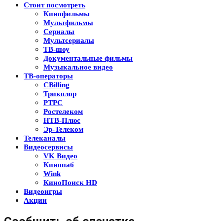
Стоит посмотреть
Кинофильмы
Мультфильмы
Сериалы
Мультсериалы
ТВ-шоу
Документальные фильмы
Музыкальное видео
ТВ-операторы
CBilling
Триколор
РТРС
Ростелеком
НТВ-Плюс
Эр-Телеком
Телеканалы
Видеосервисы
VK Видео
Кинопаб
Wink
КиноПоиск HD
Видеоигры
Акции