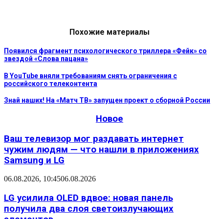
Похожие материалы
Появился фрагмент психологического триллера «Фейк» со
звездой «Слова пацана»
В YouTube вняли требованиям снять ограничения с
российского телеконтента
Знай наших! На «Матч ТВ» запущен проект о сборной России
Новое
Ваш телевизор мог раздавать интернет
чужим людям — что нашли в приложениях
Samsung и LG
06.08.2026, 10:45
06.08.2026
LG усилила OLED вдвое: новая панель
получила два слоя светоизлучающих