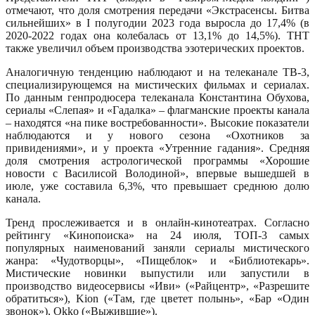
отмечают, что доля смотрения передачи «Экстрасенсы. Битва
сильнейших» в I полугодии 2023 года выросла до 17,4% (в
2020-2022 годах она колебалась от 13,1% до 14,5%). ТНТ
также увеличил объем производства эзотерических проектов.
Аналогичную тенденцию наблюдают и на телеканале ТВ-3,
специализирующемся на мистических фильмах и сериалах.
По данным генпродюсера телеканала Константина Обухова,
сериалы «Слепая» и «Гадалка» – флагманские проекты канала
– находятся «на пике востребованности». Высокие показатели
наблюдаются и у нового сезона «Охотников за
привидениями», и у проекта «Утренние гадания». Средняя
доля смотрения астрологической программы «Хорошие
новости с Василисой Володиной», впервые вышедшей в
июле, уже составила 6,3%, что превышает среднюю долю
канала.
Тренд прослеживается и в онлайн-кинотеатрах. Согласно
рейтингу «Кинопоиска» на 24 июля, ТОП-3 самых
популярных наименований заняли сериалы мистического
жанра: «Чудотворцы», «Пищеблок» и «Библиотекарь».
Мистические новинки выпустили или запустили в
производство видеосервисы «Иви» («Райцентр», «Разрешите
обратиться»), Kion («Там, где цветет полынь», «Бар «Один
звонок»), Okko («Выжившие»).