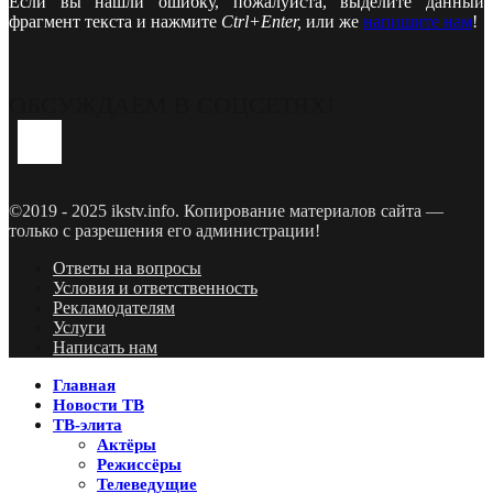
Если вы нашли ошибку, пожалуйста, выделите данный
фрагмент текста и нажмите
Ctrl+Enter,
или же
напишите нам
!
ОБСУЖДАЕМ В СОЦСЕТЯХ!
Youtube
Vk
Telegram
©2019 - 2025 ikstv.info. Копирование материалов сайта —
только с разрешения его администрации!
Ответы на вопросы
Условия и ответственность
Рекламодателям
Услуги
Написать нам
Главная
Новости ТВ
ТВ-элита
Актёры
Режиссёры
Телеведущие