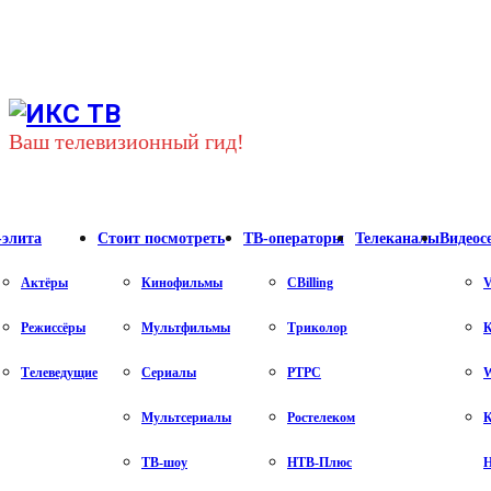
Youtube
Vk
Telegram
Ваш телевизионный гид!
-элита
Стоит посмотреть
ТВ-операторы
Телеканалы
Видеос
Актёры
Кинофильмы
CBilling
V
Режиссёры
Мультфильмы
Триколор
К
Телеведущие
Сериалы
РТРС
Мультсериалы
Ростелеком
К
ТВ-шоу
НТВ-Плюс