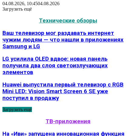
04.08.2026, 10:45
04.08.2026
Загрузить ещё
Технические обзоры
Ваш телевизор мог раздавать интернет
чужим людям — что нашли в приложениях
Samsung и LG
LG усилила OLED вдвое: новая панель
получила два слоя светоизлучающих
элементов
Huawei выпустила первый телевизор с RGB
Mini LED: Vision Smart Screen 6 SE уже
поступил в продажу
Загрузить ещё
ТВ-приложения
На «Иви» запущена инновационная функция