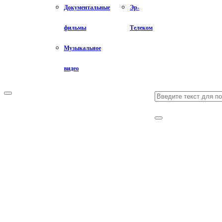
Документальные
Эр-
фильмы
Телеком
Музыкальное
видео
Search
Primary
Menu
for:
Search