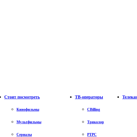
Стоит посмотреть
ТВ-операторы
Телека
Кинофильмы
CBilling
Мультфильмы
Триколор
Сериалы
РТРС