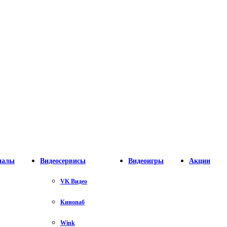
налы
Видеосервисы
Видеоигры
Акции
VK Видео
Кинопаб
Wink