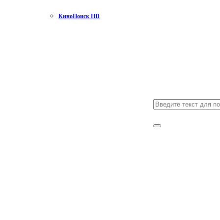
КиноПоиск HD
Search
for:
Search