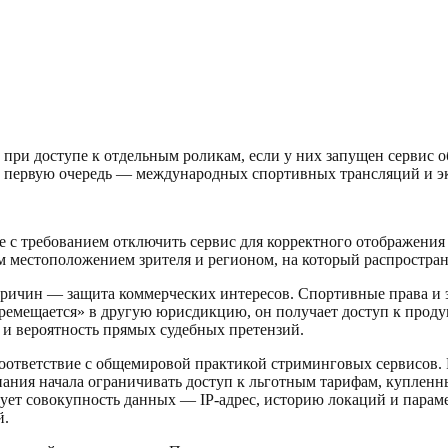
 при доступе к отдельным роликам, если у них запущен сервис 
 в первую очередь — международных спортивных трансляций и э
с требованием отключить сервис для корректного отображения в
м местоположением зрителя и регионом, на который распростран
 причин — защита коммерческих интересов. Спортивные права и
ремещается» в другую юрисдикцию, он получает доступ к проду
и вероятность прямых судебных претензий.
оответствие с общемировой практикой стриминговых сервисов. 
ния начала ограничивать доступ к льготным тарифам, купленным
ует совокупность данных — IP-адрес, историю локаций и параме
й.