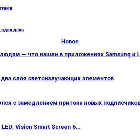
етами
 один день
Новое
 людям — что нашли в приложениях Samsung и 
а два слоя светоизлучающих элементов
улся с замедлением притока новых подписчико
ED: Vision Smart Screen 6...