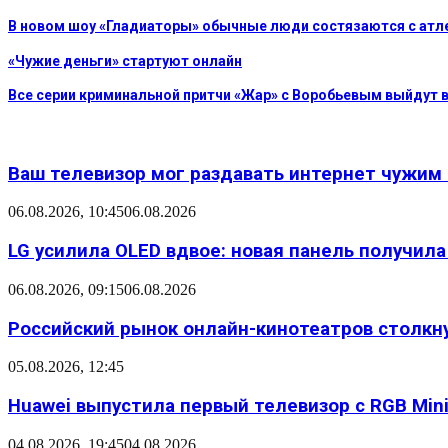
В новом шоу «Гладиаторы» обычные люди состязаются с атл
«Чужие деньги» стартуют онлайн
Все серии криминальной притчи «Жар» с Воробьевым выйдут в
Ваш телевизор мог раздавать интернет чужим
06.08.2026, 10:45
06.08.2026
LG усилила OLED вдвое: новая панель получил
06.08.2026, 09:15
06.08.2026
Российский рынок онлайн-кинотеатров столкн
05.08.2026, 12:45
Huawei выпустила первый телевизор с RGB Mini L
04.08.2026, 19:45
04.08.2026