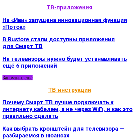
ТВ-приложения
На «Иви» запущена инновационная функция
«Поток»
В Rustore стали доступны приложения
для Смарт ТВ
На телевизоры нужно будет устанавливать
ещё 6 приложений
Загрузить ещё
ТВ-инструкции
Почему Смарт ТВ лучше подключать к
интернету кабелем, а не через WiFi, и как это
правильно сделать
Как выбрать кронштейн для телевизора —
разбираемся в нюансах