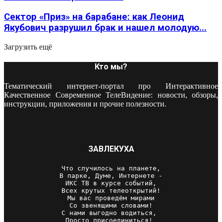
Сектор «Приз» на барабане: как Леонид
Якубович разрушил брак и нашел молодую...
Загрузить ещё
Кто мы?
Тематический интернет-портал про Интерактивное
Качественное Современное ТелеВидение: новости, обзоры,
инструкции, приложения и прочие полезности.
ЗАВЛЕКУХА
Что случилось на планете,

В парке, Думе, Интернете -

ИКС ТВ в курсе событий,

Всех крутых телеоткрытий!

Мы вас проведём мирами

Со звенящими словами!

С нами выгодно водиться, 

Просто присоединиться! 