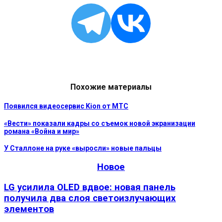
Похожие материалы
Появился видеосервис Kion от МТС
«Вести» показали кадры со съемок новой экранизации
романа «Война и мир»
У Сталлоне на руке «выросли» новые пальцы
Новое
LG усилила OLED вдвое: новая панель
получила два слоя светоизлучающих
элементов