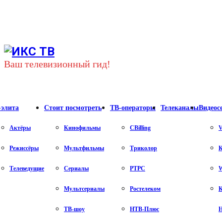
Youtube
Vk
Telegram
Ваш телевизионный гид!
-элита
Стоит посмотреть
ТВ-операторы
Телеканалы
Видеос
Актёры
Кинофильмы
CBilling
V
Режиссёры
Мультфильмы
Триколор
К
Телеведущие
Сериалы
РТРС
Мультсериалы
Ростелеком
К
ТВ-шоу
НТВ-Плюс