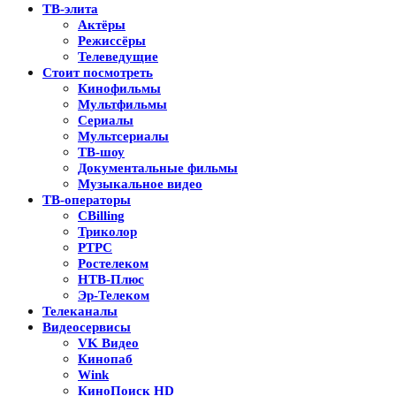
ТВ-элита
Актёры
Режиссёры
Телеведущие
Стоит посмотреть
Кинофильмы
Мультфильмы
Сериалы
Мультсериалы
ТВ-шоу
Документальные фильмы
Музыкальное видео
ТВ-операторы
CBilling
Триколор
РТРС
Ростелеком
НТВ-Плюс
Эр-Телеком
Телеканалы
Видеосервисы
VK Видео
Кинопаб
Wink
КиноПоиск HD