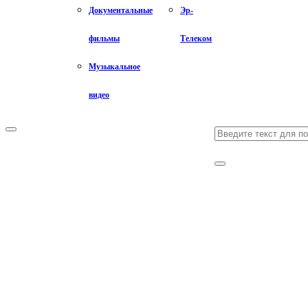
Документальные
Эр-
фильмы
Телеком
Музыкальное
видео
Search
Primary
Menu
for:
Search