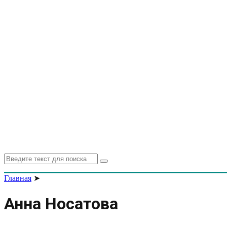
Search
Search
for:
Главная
➤
Анна Носатова