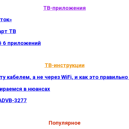
ТВ-приложения
оток»
арт ТВ
ё 6 приложений
ТВ-инструкции
 кабелем, а не через WiFi, и как это правильно
бираемся в нюансах
 ADVB-3277
Популярное