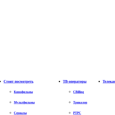
Стоит посмотреть
ТВ-операторы
Телека
Кинофильмы
CBilling
Мультфильмы
Триколор
Сериалы
РТРС