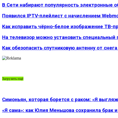
В Сети набирают популярность электронные 
Появился IPTV-плейлист с начислением Webm
Как исправить чёрно-белое изображение ТВ-п
На телевизор можно установить специальный
Как обезопасить спутниковую антенну от снега
Загрузить ещё
Симоньян, которая борется с раком: «Я выгляжу
«Я сама»: как Юлия Меньшова сохранила брак и