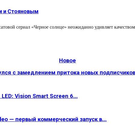
м и Стояновым
атовой сериал «Черное солнце» неожиданно удивляет качеством,
Новое
улся с замедлением притока новых подписчико
ED: Vision Smart Screen 6...
eo — первый коммерческий запуск в...