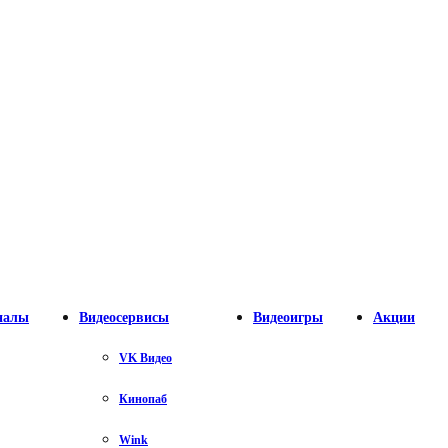
налы
Видеосервисы
Видеоигры
Акции
VK Видео
Кинопаб
Wink