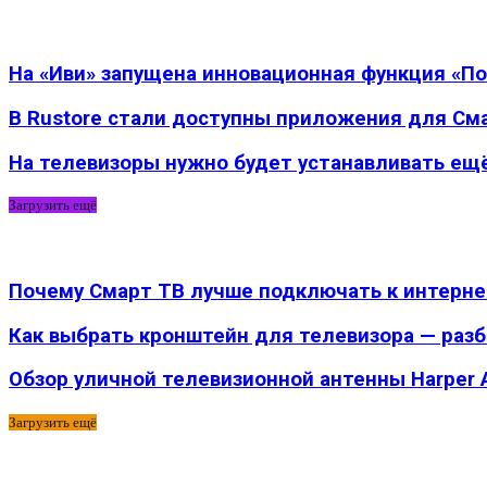
На «Иви» запущена инновационная функция «П
В Rustore стали доступны приложения для См
На телевизоры нужно будет устанавливать ещ
Загрузить ещё
Почему Смарт ТВ лучше подключать к интернету
Как выбрать кронштейн для телевизора — раз
Обзор уличной телевизионной антенны Harper
Загрузить ещё