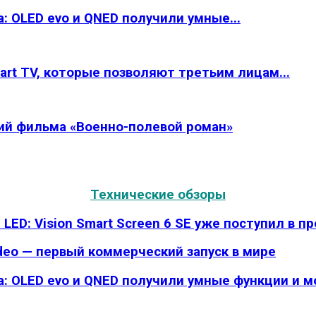
: OLED evo и QNED получили умные...
rt TV, которые позволяют третьим лицам...
рий фильма «Военно-полевой роман»
Технические обзоры
LED: Vision Smart Screen 6 SE уже поступил в п
deo — первый коммерческий запуск в мире
да: OLED evo и QNED получили умные функции и