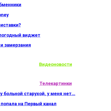
обменники
oney
риставки?
 погодный виджет
 и замерзания
Видеоновости
Телекартинки
 больной старухой, у меня нет...
 попала на Первый канал