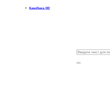
КиноПоиск HD
Search
for:
Search