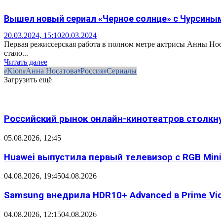
Вышел новый сериал «Черное солнце» с Чурсины
20.03.2024, 15:10
20.03.2024
Первая режиссерская работа в полном метре актрисы Анны Нос
стало...
Читать далее
Kion
Анна Носатова
Россия
Сериалы
Загрузить ещё
Российский рынок онлайн-кинотеатров столкн
05.08.2026, 12:45
Huawei выпустила первый телевизор с RGB Mini L
04.08.2026, 19:45
04.08.2026
Samsung внедрила HDR10+ Advanced в Prime Vid
04.08.2026, 12:15
04.08.2026