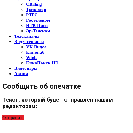
CBilling
Триколор
РТРС
Ростелеком
НТВ-Плюс
Эр-Телеком
Телеканалы
Видеосервисы
VK Видео
Кинопаб
Wink
КиноПоиск HD
Видеоигры
Акции
Сообщить об опечатке
Текст, который будет отправлен нашим
редакторам:
Отправить