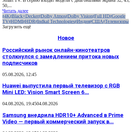
Smart TV. В серию входят модели с диагоналями экрана 32, 43,
50,...
Читать далее
4K
Black+Decker
Dolby Atmos
Dolby Vision
Full HD
Google
TV
HDMI
HDR
Indkal Technologies
Индия
США
Телевизоры
Загрузить ещё
Новое
Российский рынок онлайн-кинотеатров
столкнулся с замедлением притока новых
подписчиков
05.08.2026, 12:45
Huawei выпустила первый телевизор с RGB
Mini LED: Vision Smart Screen 6...
04.08.2026, 19:45
04.08.2026
Samsung внедрила HDR10+ Advanced в Prime
Video — первый коммерческий запуск в...