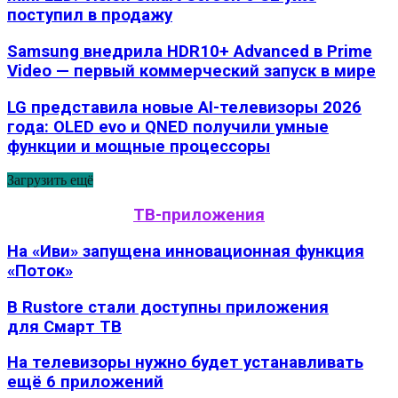
поступил в продажу
Samsung внедрила HDR10+ Advanced в Prime
Video — первый коммерческий запуск в мире
LG представила новые AI-телевизоры 2026
года: OLED evo и QNED получили умные
функции и мощные процессоры
Загрузить ещё
ТВ-приложения
На «Иви» запущена инновационная функция
«Поток»
В Rustore стали доступны приложения
для Смарт ТВ
На телевизоры нужно будет устанавливать
ещё 6 приложений