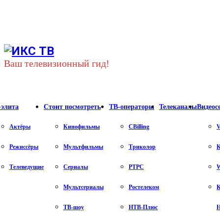
Youtube
Vk
Telegram
Ваш телевизионный гид!
-элита
Стоит посмотреть
ТВ-операторы
Телеканалы
Видеос
Актёры
Кинофильмы
CBilling
V
Режиссёры
Мультфильмы
Триколор
К
Телеведущие
Сериалы
РТРС
Мультсериалы
Ростелеком
К
ТВ-шоу
НТВ-Плюс