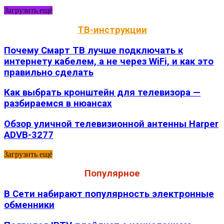
Загрузить ещё
ТВ-инструкции
Почему Смарт ТВ лучше подключать к
интернету кабелем, а не через WiFi, и как это
правильно сделать
Как выбрать кронштейн для телевизора —
разбираемся в нюансах
Обзор уличной телевизионной антенны Harper
ADVB-3277
Загрузить ещё
Популярное
В Сети набирают популярность электронные
обменники