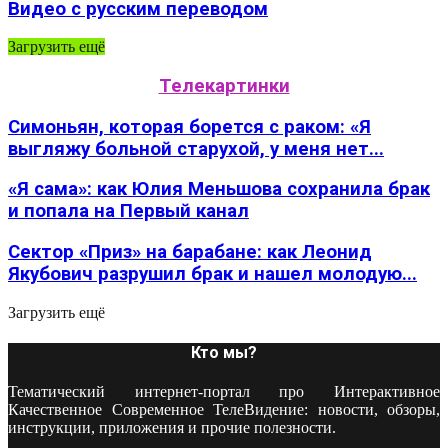
Видео с русским переводом
Загрузить ещё
Телекартинки
Симоньян, которая борется с раком: «Я
выгляжу больной старухой, у меня нет...
«Я сама»: как Юлия Меньшова сохранила брак
и попала на Первый канал
Сектор «Приз» на барабане: как Леонид
Якубович разрушил брак и нашел молодую...
Загрузить ещё
Кто мы?
Тематический интернет-портал про Интерактивное
Качественное Современное ТелеВидение: новости, обзоры,
инструкции, приложения и прочие полезности.