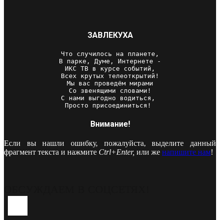
ЗАВЛЕКУХА
Что случилось на планете,

В парке, Думе, Интернете -

ИКС ТВ в курсе событий,

Всех крутых телеоткрытий!

Мы вас проведём мирами

Со звенящими словами!

С нами выгодно водиться, 

Просто присоединиться! 
Внимание!
Если вы нашли ошибку, пожалуйста, выделите данный
фрагмент текста и нажмите
Ctrl+Enter,
или же
напишите нам
!
ОБСУЖДАЕМ В СОЦСЕТЯХ!
Youtube
Vk
Telegram