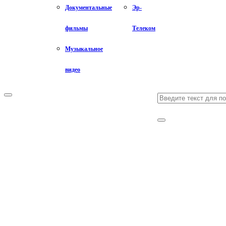
Документальные
Эр-
фильмы
Телеком
Музыкальное
видео
Search
Primary
Menu
for:
Search