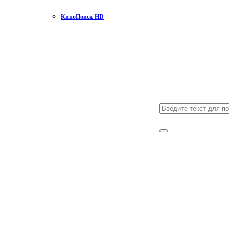
КиноПоиск HD
Search
for:
Search