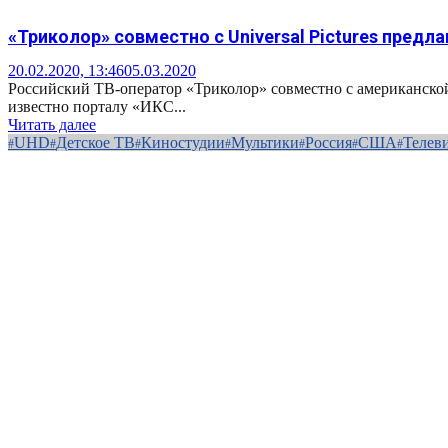
«Триколор» совместно с Universal Pictures предл
20.02.2020, 13:46
05.03.2020
Российский ТВ-оператор «Триколор» совместно с американской 
известно порталу «ИКС...
Читать далее
UHD
Детское ТВ
Киностудии
Мультики
Россия
США
Телев