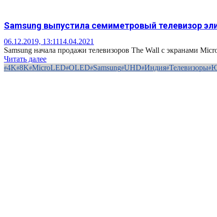
Samsung выпустила семиметровый телевизор эли
06.12.2019, 13:11
14.04.2021
Samsung начала продажи телевизоров The Wall с экранами Micro
Читать далее
4K
8K
MicroLED
OLED
Samsung
UHD
Индия
Телевизоры
Ю