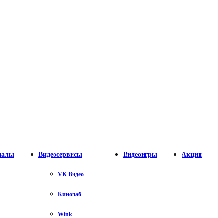
налы
Видеосервисы
Видеоигры
Акции
VK Видео
Кинопаб
Wink