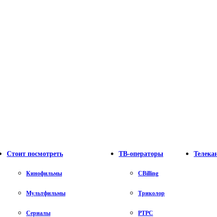
Стоит посмотреть
ТВ-операторы
Телека
Кинофильмы
CBilling
Мультфильмы
Триколор
Сериалы
РТРС