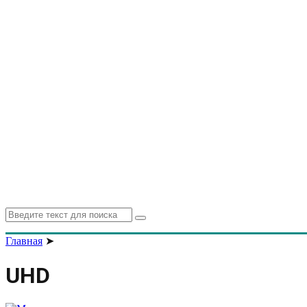
Search
Search
for:
Главная
➤
UHD