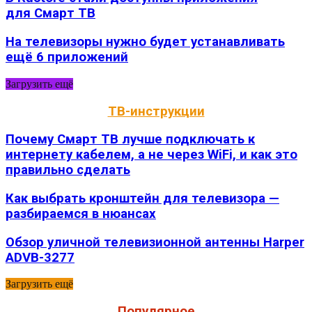
для Смарт ТВ
На телевизоры нужно будет устанавливать
ещё 6 приложений
Загрузить ещё
ТВ-инструкции
Почему Смарт ТВ лучше подключать к
интернету кабелем, а не через WiFi, и как это
правильно сделать
Как выбрать кронштейн для телевизора —
разбираемся в нюансах
Обзор уличной телевизионной антенны Harper
ADVB-3277
Загрузить ещё
Популярное