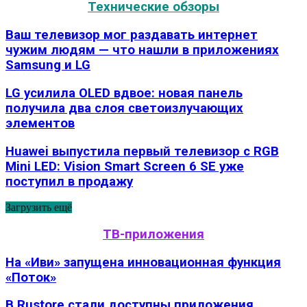
Технические обзоры
Ваш телевизор мог раздавать интернет
чужим людям — что нашли в приложениях
Samsung и LG
LG усилила OLED вдвое: новая панель
получила два слоя светоизлучающих
элементов
Huawei выпустила первый телевизор с RGB
Mini LED: Vision Smart Screen 6 SE уже
поступил в продажу
Загрузить ещё
ТВ-приложения
На «Иви» запущена инновационная функция
«Поток»
В Rustore стали доступны приложения