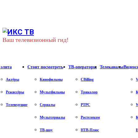
Youtube
Vk
Telegram
Ваш телевизионный гид!
-элита
Стоит посмотреть
ТВ-операторы
Телеканалы
Видеос
Актёры
Кинофильмы
CBilling
V
Режиссёры
Мультфильмы
Триколор
К
Телеведущие
Сериалы
РТРС
Мультсериалы
Ростелеком
К
ТВ-шоу
НТВ-Плюс