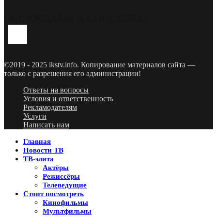
ОБСУЖДАЕМ В СОЦСЕТЯХ!
Youtube
Vk
Telegram
©2019 - 2025 ikstv.info. Копирование материалов сайта —
только с разрешения его администрации!
Ответы на вопросы
Условия и ответственность
Рекламодателям
Услуги
Написать нам
Главная
Новости ТВ
ТВ-элита
Актёры
Режиссёры
Телеведущие
Стоит посмотреть
Кинофильмы
Мультфильмы