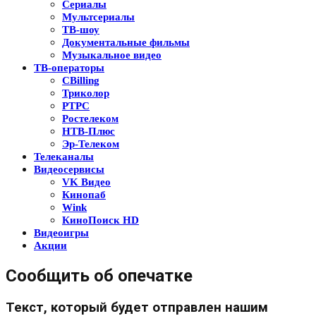
Сериалы
Мультсериалы
ТВ-шоу
Документальные фильмы
Музыкальное видео
ТВ-операторы
CBilling
Триколор
РТРС
Ростелеком
НТВ-Плюс
Эр-Телеком
Телеканалы
Видеосервисы
VK Видео
Кинопаб
Wink
КиноПоиск HD
Видеоигры
Акции
Сообщить об опечатке
Текст, который будет отправлен нашим