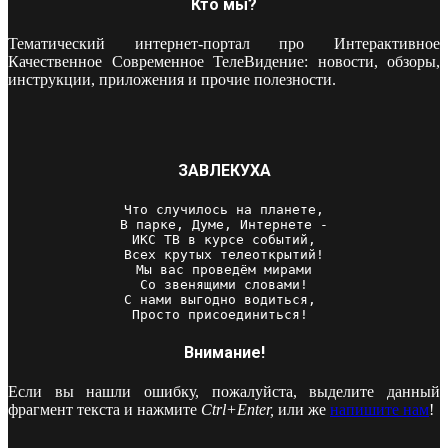
Кто мы?
Тематический интернет-портал про Интерактивное
Качественное Современное ТелеВидение: новости, обзоры,
инструкции, приложения и прочие полезности.
ЗАВЛЕКУХА
Что случилось на планете,

В парке, Думе, Интернете -

ИКС ТВ в курсе событий,

Всех крутых телеоткрытий!

Мы вас проведём мирами

Со звенящими словами!

С нами выгодно водиться, 

Просто присоединиться! 
Внимание!
Если вы нашли ошибку, пожалуйста, выделите данный
фрагмент текста и нажмите
Ctrl+Enter,
или же
напишите нам
!