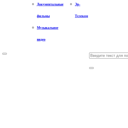
Документальные
Эр-
фильмы
Телеком
Музыкальное
видео
Search
Primary
Menu
for:
Search