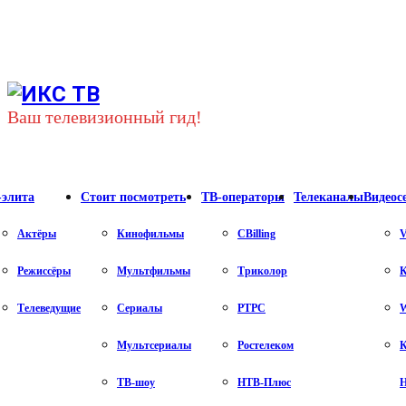
Youtube
Vk
Telegram
Ваш телевизионный гид!
-элита
Стоит посмотреть
ТВ-операторы
Телеканалы
Видеос
Актёры
Кинофильмы
CBilling
V
Режиссёры
Мультфильмы
Триколор
К
Телеведущие
Сериалы
РТРС
Мультсериалы
Ростелеком
К
ТВ-шоу
НТВ-Плюс