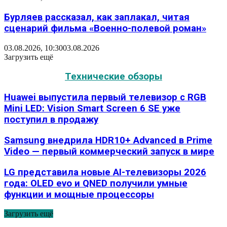
Бурляев рассказал, как заплакал, читая
сценарий фильма «Военно-полевой роман»
03.08.2026, 10:30
03.08.2026
Загрузить ещё
Технические обзоры
Huawei выпустила первый телевизор с RGB
Mini LED: Vision Smart Screen 6 SE уже
поступил в продажу
Samsung внедрила HDR10+ Advanced в Prime
Video — первый коммерческий запуск в мире
LG представила новые AI-телевизоры 2026
года: OLED evo и QNED получили умные
функции и мощные процессоры
Загрузить ещё