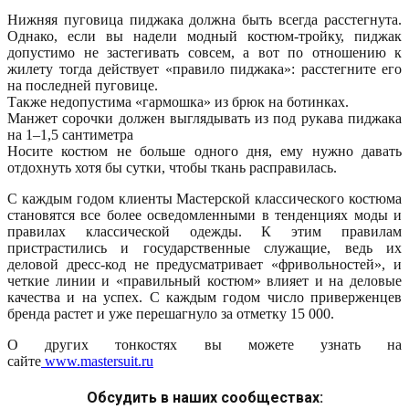
Нижняя пуговица пиджака должна быть всегда расстегнута.
Однако, если вы надели модный костюм-тройку, пиджак
допустимо не застегивать совсем, а вот по отношению к
жилету тогда действует «правило пиджака»: расстегните его
на последней пуговице.
Также недопустима «гармошка» из брюк на ботинках.
Манжет сорочки должен выглядывать из под рукава пиджака
на 1–1,5 сантиметра
Носите костюм не больше одного дня, ему нужно давать
отдохнуть хотя бы сутки, чтобы ткань расправилась.
С каждым годом клиенты Мастерской классического костюма
становятся все более осведомленными в тенденциях моды и
правилах классической одежды. К этим правилам
пристрастились и государственные служащие, ведь их
деловой дресс-код не предусматривает «фривольностей», и
четкие линии и «правильный костюм» влияет и на деловые
качества и на успех. С каждым годом число приверженцев
бренда растет и уже перешагнуло за отметку 15 000.
О других тонкостях вы можете узнать на
сайте
www.mastersuit.ru
Обсудить в наших сообществах: