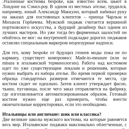
Эталонные костюмы bespoke, как известно всем, шьют в
Лондоне на Сэвил-роу. В одном из местных ателье, трудился,
например, юный Александр Маккуин, который набивал руку
на заказах для постоянных клиентов – принца Чарльза и
Михаила Горбачева. Мужской пиджак считается вершиной
портновского искусства, а будущий дизайнер был одним из
лучших мастеров. Но уже тогда без фирменных шалостей он
обойтись не мог: на внутренней подкладке дорогих пиджаков
оставлял специальным маркером нецензурные надписи.
Для тех, кому bespoke от будущих гениев моды пока не по
карману, существует компромисс Made-to-measure (или su
misura в итальянской терминологии). Работа над костюмом
идет по уже существующим лекалам и решениям, которые
нужно выбрать из набора ателье. Во время первой примерки
образца стандартных размеров отмечаются те места, где
костюм сидит не идеально. Затем клиент утверждает фасон,
ткани, пуговицы, после чего заказ отправляется на фабрику,
где изготавливается автоматизированным образом. Готовый
костюм нужно еще раз примерить, чтобы внести
окончательные корректировки, если это необходимо.
Итальянцы или англичане: шик или классика?
Две великие школы мужского костюма, на которые равняется
весь мир. Итальянские пиджаки максимально облегченные, с