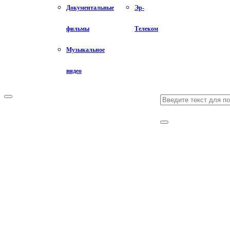
Документальные
Эр-
фильмы
Телеком
Музыкальное
видео
Search
Primary
Menu
for:
Search