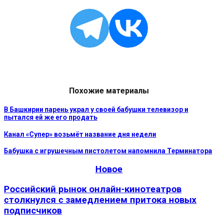
Похожие материалы
В Башкирии парень украл у своей бабушки телевизор и
пытался ей же его продать
Канал «Супер» возьмёт название дня недели
Бабушка с игрушечным пистолетом напомнила Терминатора
Новое
Российский рынок онлайн-кинотеатров
столкнулся с замедлением притока новых
подписчиков