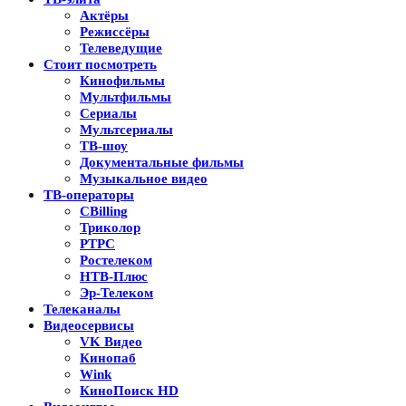
Актёры
Режиссёры
Телеведущие
Стоит посмотреть
Кинофильмы
Мультфильмы
Сериалы
Мультсериалы
ТВ-шоу
Документальные фильмы
Музыкальное видео
ТВ-операторы
CBilling
Триколор
РТРС
Ростелеком
НТВ-Плюс
Эр-Телеком
Телеканалы
Видеосервисы
VK Видео
Кинопаб
Wink
КиноПоиск HD