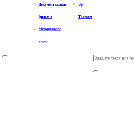
Документальные
Эр-
фильмы
Телеком
Музыкальное
видео
Search
Primary
Menu
for:
Search