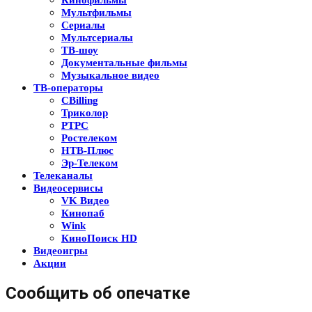
Кинофильмы
Мультфильмы
Сериалы
Мультсериалы
ТВ-шоу
Документальные фильмы
Музыкальное видео
ТВ-операторы
CBilling
Триколор
РТРС
Ростелеком
НТВ-Плюс
Эр-Телеком
Телеканалы
Видеосервисы
VK Видео
Кинопаб
Wink
КиноПоиск HD
Видеоигры
Акции
Сообщить об опечатке