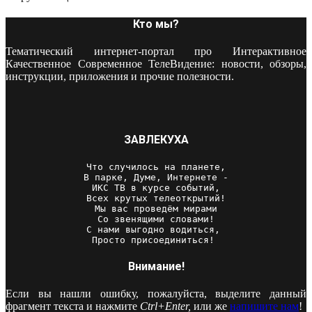
Кто мы?
Тематический интернет-портал про Интерактивное
Качественное Современное ТелеВидение: новости, обзоры,
инструкции, приложения и прочие полезности.
ЗАВЛЕКУХА
Что случилось на планете,

В парке, Думе, Интернете -

ИКС ТВ в курсе событий,

Всех крутых телеоткрытий!

Мы вас проведём мирами

Со звенящими словами!

С нами выгодно водиться, 

Просто присоединиться! 
Внимание!
Если вы нашли ошибку, пожалуйста, выделите данный
фрагмент текста и нажмите
Ctrl+Enter,
или же
напишите нам
!