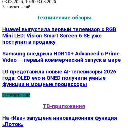
03.08.2026, 10:30
03.08.2026
Загрузить ещё
Технические обзоры
Huawei выпустила первый телевизор с RGB
Mini LED: Vision Smart Screen 6 SE уже
поступил в продажу
Samsung внедрила HDR10+ Advanced в Prime
Video — первый коммерческий запуск в мире
LG представила новые AI-телевизоры 2026
года: OLED evo и QNED получили умные
функции и мощные процессоры
Загрузить ещё
ТВ-приложения
На «Иви» запущена инновационная функция
«Поток»