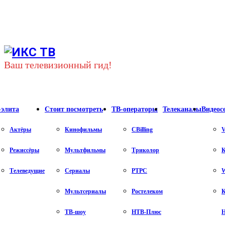
Youtube
Vk
Telegram
Ваш телевизионный гид!
-элита
Стоит посмотреть
ТВ-операторы
Телеканалы
Видеос
Актёры
Кинофильмы
CBilling
V
Режиссёры
Мультфильмы
Триколор
К
Телеведущие
Сериалы
РТРС
Мультсериалы
Ростелеком
К
ТВ-шоу
НТВ-Плюс