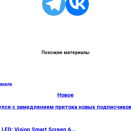
Похожие материалы
канала
Новое
улся с замедлением притока новых подписчико
ED: Vision Smart Screen 6...