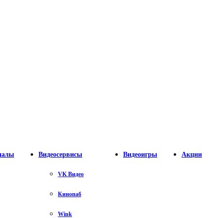
налы
Видеосервисы
Видеоигры
Акции
VK Видео
Кинопаб
Wink