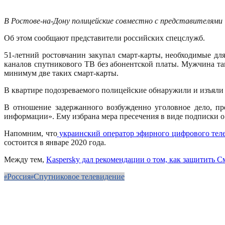
В Ростове-на-Дону полицейские совместно с представителями
Об этом сообщают представители российских спецслужб.
51-летний ростовчанин закупал смарт-карты, необходимые дл
каналов спутникового ТВ без абонентской платы. Мужчина так
минимум две таких смарт-карты.
В квартире подозреваемого полицейские обнаружили и изъяли 
В отношение задержанного возбужденно уголовное дело, пр
информации». Ему избрана мера пресечения в виде подписки 
Напомним, что
украинский оператор эфирного цифрового теле
состоится в январе 2020 года.
Между тем,
Kaspersky дал рекомендации о том, как защитить С
Россия
Спутниковое телевидение