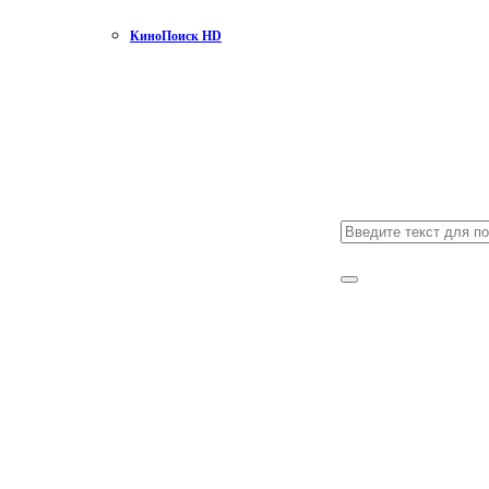
КиноПоиск HD
Search
for:
Search