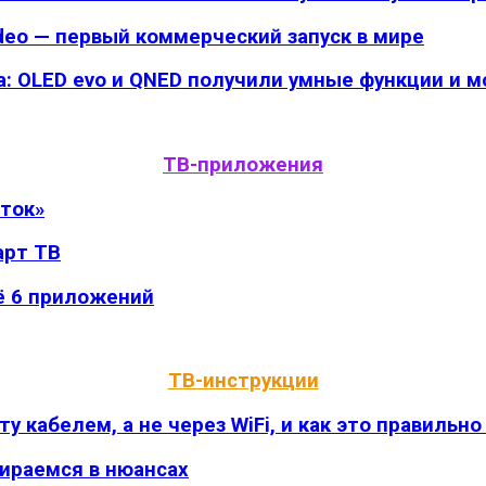
deo — первый коммерческий запуск в мире
да: OLED evo и QNED получили умные функции и
ТВ-приложения
оток»
арт ТВ
ё 6 приложений
ТВ-инструкции
 кабелем, а не через WiFi, и как это правильно
бираемся в нюансах