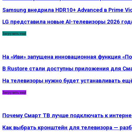
Samsung внедрила HDR10+ Advanced в Prime Vi
LG представила новые AI-телевизоры 2026 го
Загрузить ещё
На «Иви» запущена инновационная функция «П
В Rustore стали доступны приложения для См
На телевизоры нужно будет устанавливать ещ
Загрузить ещё
Почему Смарт ТВ лучше подключать к интернету
Как выбрать кронштейн для телевизора — раз