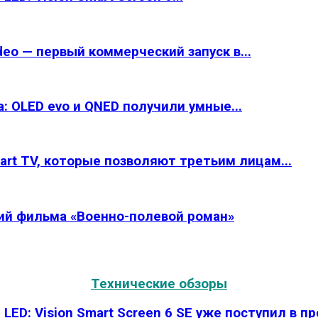
eo — первый коммерческий запуск в...
: OLED evo и QNED получили умные...
rt TV, которые позволяют третьим лицам...
рий фильма «Военно-полевой роман»
Технические обзоры
LED: Vision Smart Screen 6 SE уже поступил в п