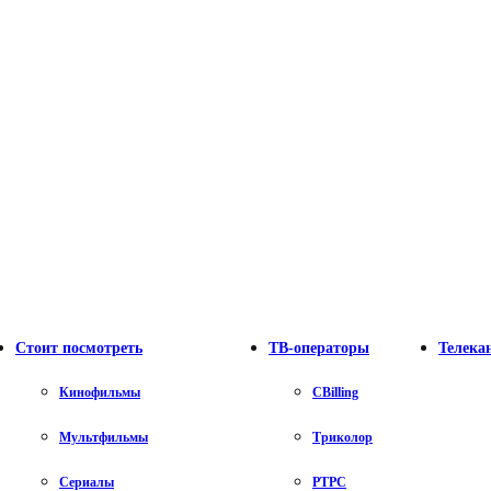
Стоит посмотреть
ТВ-операторы
Телека
Кинофильмы
CBilling
Мультфильмы
Триколор
Сериалы
РТРС