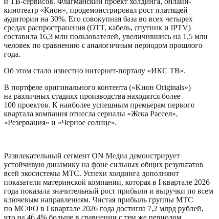
и ТВ-сервисов. Флагманский проект холдинга, онлайн-
кинотеатр «Кион», продемонстрировал рост платящей
аудитории на 30%. Его совокупная база во всех четырех
средах распространения (OTT, кабель, спутник и IPTV)
составила 16,3 млн пользователей, увеличившись на 1,5 млн
человек по сравнению с аналогичным периодом прошлого
года.
Об этом стало известно интернет-порталу «ИКС ТВ».
В портфеле оригинального контента («Kион Originals»)
на различных стадиях производства находятся более
100 проектов. К наиболее успешным премьерам первого
квартала компания отнесла сериалы «Жека Рассел»,
«Резервация» и «Черное солнце».
Развлекательный сегмент ON Медиа демонстрирует
устойчивую динамику на фоне сильных общих результатов
всей экосистемы МТС. Успехи холдинга дополняют
показатели материнской компании, которая в I квартале 2026
года показала значительный рост прибыли и выручки по всем
ключевым направлениям. Чистая прибыль группы МТС
по МСФО в I квартале 2026 года достигла 7,2 млрд рублей,
что на 46,4% больше в сравнении с тем же периодом