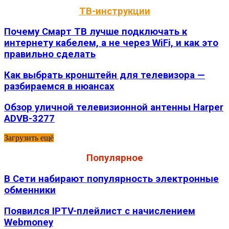
ТВ-инструкции
Почему Смарт ТВ лучше подключать к
интернету кабелем, а не через WiFi, и как это
правильно сделать
Как выбрать кронштейн для телевизора —
разбираемся в нюансах
Обзор уличной телевизионной антенны Harper
ADVB-3277
Загрузить ещё
Популярное
В Сети набирают популярность электронные
обменники
Появился IPTV-плейлист с начислением
Webmoney