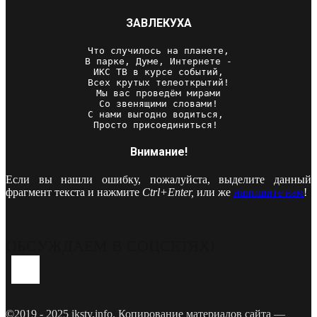
ЗАВЛЕКУХА
Что случилось на планете,

В парке, Думе, Интернете -

ИКС ТВ в курсе событий,

Всех крутых телеоткрытий!

Мы вас проведём мирами

Со звенящими словами!

С нами выгодно водиться, 

Просто присоединиться! 
Внимание!
Если вы нашли ошибку, пожалуйста, выделите данный
фрагмент текста и нажмите
Ctrl+Enter,
или же
напишите нам
!
ОБСУЖДАЕМ В СОЦСЕТЯХ!
Youtube
Vk
Telegram
©2019 - 2025 ikstv.info. Копирование материалов сайта —