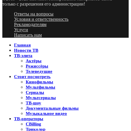
только с разрешения его администрации!
Ответы на вопросы
Условия и ответственность
Рекламодателям
Услуги
Написать нам
Главная
Новости ТВ
ТВ-элита
Актёры
Режиссёры
Телеведущие
Стоит посмотреть
Кинофильмы
Мультфильмы
Сериалы
Мультсериалы
ТВ-шоу
Документальные фильмы
Музыкальное видео
ТВ-операторы
CBilling
Триколор