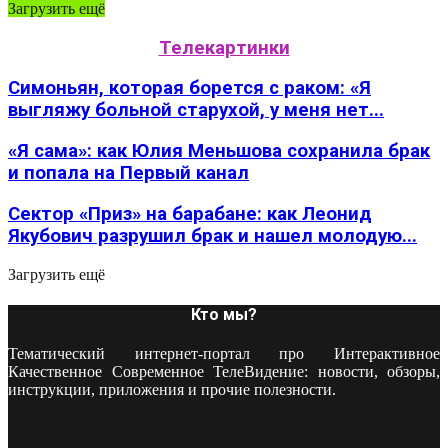
Загрузить ещё
Телекартинки
Симоньян, которая борется с раком: «Я
выгляжу больной старухой, у меня нет...
«Я сама»: как Юлия Меньшова сохранила брак
и попала на Первый канал
Сектор «Приз» на барабане: как Леонид
Якубович разрушил брак и нашел молодую...
Загрузить ещё
Кто мы?
Тематический интернет-портал про Интерактивное
Качественное Современное ТелеВидение: новости, обзоры,
инструкции, приложения и прочие полезности.