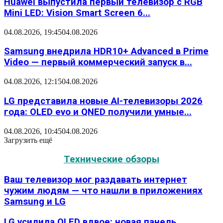
Huawei выпустила первый телевизор с RGB
Mini LED: Vision Smart Screen 6...
04.08.2026, 19:45
04.08.2026
Samsung внедрила HDR10+ Advanced в Prime
Video — первый коммерческий запуск в...
04.08.2026, 12:15
04.08.2026
LG представила новые AI-телевизоры 2026
года: OLED evo и QNED получили умные...
04.08.2026, 10:45
04.08.2026
Загрузить ещё
Технические обзоры
Ваш телевизор мог раздавать интернет
чужим людям — что нашли в приложениях
Samsung и LG
LG усилила OLED вдвое: новая панель