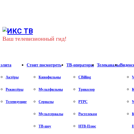
Youtube
Vk
Telegram
Ваш телевизионный гид!
-элита
Стоит посмотреть
ТВ-операторы
Телеканалы
Видеос
Актёры
Кинофильмы
CBilling
V
Режиссёры
Мультфильмы
Триколор
К
Телеведущие
Сериалы
РТРС
Мультсериалы
Ростелеком
К
ТВ-шоу
НТВ-Плюс