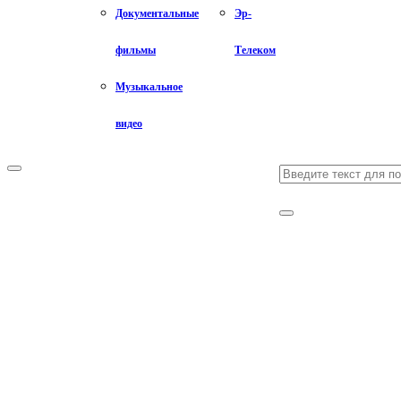
Документальные
Эр-
фильмы
Телеком
Музыкальное
видео
Search
Primary
Menu
for:
Search