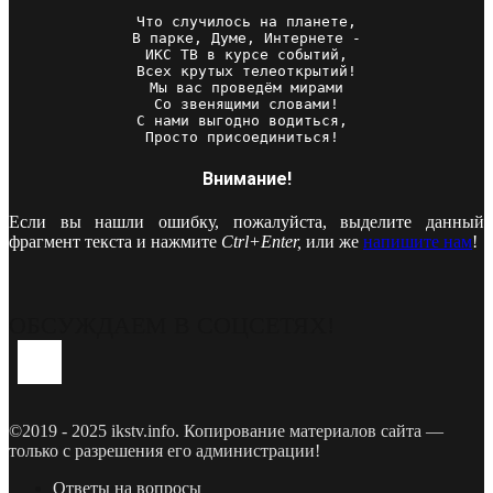
Что случилось на планете,

В парке, Думе, Интернете -

ИКС ТВ в курсе событий,

Всех крутых телеоткрытий!

Мы вас проведём мирами

Со звенящими словами!

С нами выгодно водиться, 

Просто присоединиться! 
Внимание!
Если вы нашли ошибку, пожалуйста, выделите данный
фрагмент текста и нажмите
Ctrl+Enter,
или же
напишите нам
!
ОБСУЖДАЕМ В СОЦСЕТЯХ!
Youtube
Vk
Telegram
©2019 - 2025 ikstv.info. Копирование материалов сайта —
только с разрешения его администрации!
Ответы на вопросы