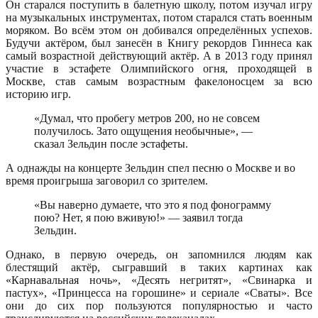
Он старался поступить в балетную школу, потом изучал игру
на музыкальных инструментах, потом старался стать военным
моряком. Во всём этом он добивался определённых успехов.
Будучи актёром, был занесён в Книгу рекордов Гиннеса как
самый возрастной действующий актёр. А в 2013 году принял
участие в эстафете Олимпийского огня, проходящей в
Москве, став самым возрастным факелоносцем за всю
историю игр.
«Думал, что пробегу метров 200, но не совсем
получилось. Зато ощущения необычные», —
сказал Зельдин после эстафеты.
А однажды на концерте Зельдин спел песню о Москве и во
время проигрыша заговорил со зрителем.
«Вы наверно думаете, что это я под фонограмму
пою? Нет, я пою вживую!» — заявил тогда
Зельдин.
Однако, в первую очередь, он запомнился людям как
блестящий актёр, сыгравший в таких картинах как
«Карнавальная ночь», «Десять негритят», «Свинарка и
пастух», «Принцесса на горошине» и сериале «Сваты». Все
они до сих пор пользуются популярностью и часто