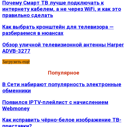
Почему Смарт ТВ лучше подключать к
интернету кабелем, а не через WiFi, и как это
правильно сделать
Как выбрать кронштейн для телевизора —
разбираемся в нюансах
Обзор уличной телевизионной антенны Harper
ADVB-3277
Загрузить ещё
Популярное
В Сети набирают популярность электронные
обменники
Появился IPTV-плейлист с начислением
Webmoney
Как исправить чёрно-белое изображение ТВ-
приставки?