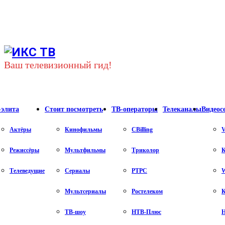
Youtube
Vk
Telegram
Ваш телевизионный гид!
-элита
Стоит посмотреть
ТВ-операторы
Телеканалы
Видеос
Актёры
Кинофильмы
CBilling
V
Режиссёры
Мультфильмы
Триколор
К
Телеведущие
Сериалы
РТРС
Мультсериалы
Ростелеком
К
ТВ-шоу
НТВ-Плюс