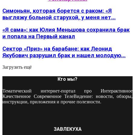
Симоньян, которая борется с раком: «Я
выгляжу больной старухой, у меня нет...
«Я сама»: как Юлия Меньшова сохранила брак
и попала на Первый канал
Сектор «Приз» на барабане: как Леонид
Якубович разрушил брак и нашел молодую...
Загрузить ещё
Кто мы?
Тематический интернет-портал про Интерактивное
Качественное Современное ТелеВидение: новости, обзоры,
инструкции, приложения и прочие полезности.
ЗАВЛЕКУХА