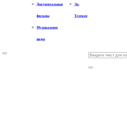
Документальные
Эр-
фильмы
Телеком
Музыкальное
видео
Search
Primary
Menu
for:
Search