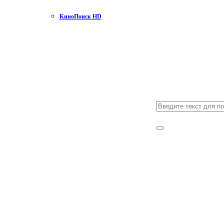
КиноПоиск HD
Search
for:
Search