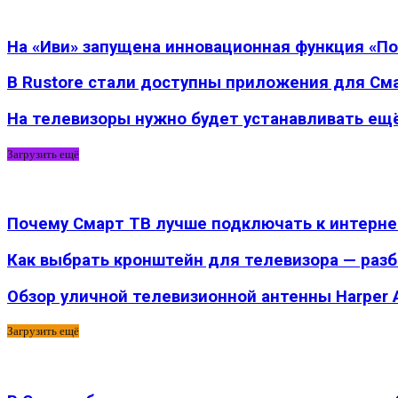
На «Иви» запущена инновационная функция «П
В Rustore стали доступны приложения для См
На телевизоры нужно будет устанавливать ещ
Загрузить ещё
Почему Смарт ТВ лучше подключать к интернету
Как выбрать кронштейн для телевизора — раз
Обзор уличной телевизионной антенны Harper
Загрузить ещё