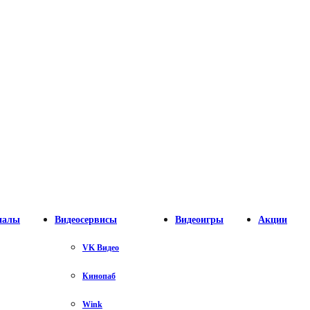
налы
Видеосервисы
Видеоигры
Акции
VK Видео
Кинопаб
Wink