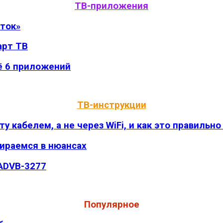
ТВ-приложения
оток»
арт ТВ
ё 6 приложений
ТВ-инструкции
 кабелем, а не через WiFi, и как это правильно
бираемся в нюансах
 ADVB-3277
Популярное