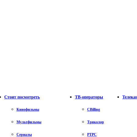
Стоит посмотреть
ТВ-операторы
Телека
Кинофильмы
CBilling
Мультфильмы
Триколор
Сериалы
РТРС